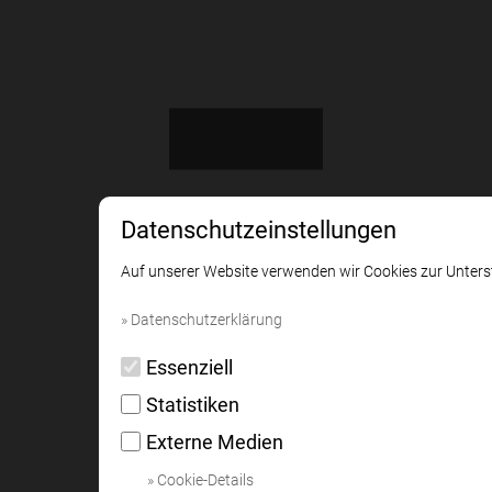
–
Datenschutzeinstellungen
Auf unserer Website verwenden wir Cookies zur Unterstü
» Datenschutzerklärung
Essenziell
Statistiken
Externe Medien
» Cookie-Details